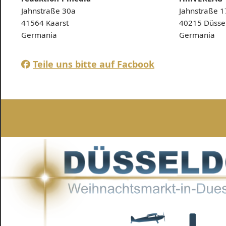
Jahnstraße 30a
Jahnstraße 1
41564 Kaarst
40215 Düsse
Germania
Germania
Teile uns bitte auf Facbook