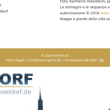
Foto: Karlheinz Hillesheim, J
7
Le immagini e le sequenze vid
ldorf
autorizzazione © 2018
www.d
Mappe e piante della città s
© 2026 rimVERLAG
Note legali
|
Condizioni generali
|
Protezione dei dati
|