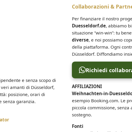
Collaborazioni & Partn
Per finanziare il nostro prog
Duesseldorf.de
, abbiamo bi
situazione “win-win”: tu benef
diverse
, e noi possiamo copr
della piattaforma. Ogni contr
Düsseldorf. Diffondiamo insie
Richiedi collabo
ipendente e senza scopo di
AFFILIAZIONI
veri amanti di Düsseldorf,
Weihnachten-in-Duesseldo
tà: posizione, orari di
esempio Booking.com. Le pre
te senza garanzia.
piccola commissione, senza al
sostegno.
ator
Fonti