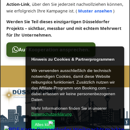
Action-Link
, über den Sie jederzeit nachvollziehen können,
wie erfolgreich Ihre Kampagne ist. (
Muster ansehen
)
Werden Sie Teil dieses einzigartigen Düsseldorfer
Projekts – sichtbar, messbar und mit echtem Mehrwert
für Ihr Unternehmen.
Auf Kooperation ansprechen.
Hinweis zu Cookies & Partnerprogrammen
Wir verwenden ausschließlich die technisch
© 2026 by rimVERLAG
notwendigen Cookies, damit diese Website
Impressum
|
AGB
|
Datenschutz
|
reibungslos funktioniert. Zusätzlich nutzen wir
das Affiliate-Programm von Booking.com –
dabei erfassen wir keine personenbezogenen
Daten.
Mehr Informationen finden Sie in unserer
Datenschutzerklärung
.
Alles klar