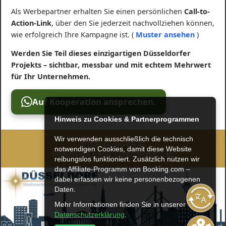
Als Werbepartner erhalten Sie einen persönlichen
Call-to-
Action-Link
, über den Sie jederzeit nachvollziehen können,
wie erfolgreich Ihre Kampagne ist. (
Muster ansehen
)
Werden Sie Teil dieses einzigartigen Düsseldorfer
Projekts – sichtbar, messbar und mit echtem Mehrwert
für Ihr Unternehmen.
Auf Kooperation ansprechen.
Hinweis zu Cookies & Partnerprogrammen
Wir verwenden ausschließlich die technisch
© 2026 by rimVERLAG
notwendigen Cookies, damit diese Website
Impressum
|
AGB
|
Datenschutz
|
reibungslos funktioniert. Zusätzlich nutzen wir
das Affiliate-Programm von Booking.com –
dabei erfassen wir keine personenbezogenen
Daten.
Mehr Informationen finden Sie in unserer
Datenschutzerklärung
.